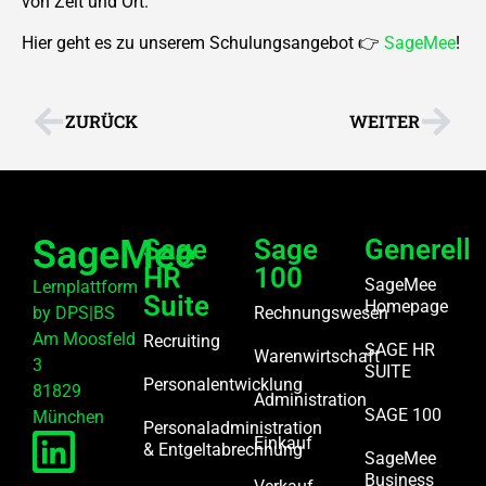
von Zeit und Ort.
Hier geht es zu unserem Schulungsangebot 👉
SageMee
!
ZURÜCK
WEITER
SageMee
Sage
Sage
Generell
HR
100
SageMee
Lernplattform
Suite
Homepage
by DPS|BS
Rechnungswesen
Am Moosfeld
Recruiting
SAGE HR
Warenwirtschaft
3
SUITE
Personalentwicklung
81829
Administration
SAGE 100
München
Personaladministration
Einkauf
& Entgeltabrechnung
SageMee
Business