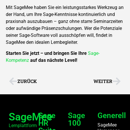
Mit SageMee haben Sie ein leistungsstarkes Werkzeug an
der Hand, um Ihre Sage-Kenntnisse kontinuierlich und
praxisnah auszubauen – ganz ohne starre Seminarzeiten
oder aufwändige Präsenzschulungen. Wer die Potenziale
seiner Sage-Software voll ausschöpfen will, findet in
SageMee den idealen Lernbegleiter.
Starten Sie jetzt – und bringen Sie Ihre
Sage-
Kompetenz
auf das nächste Level!
ZURÜCK
WEITER
SageMee
Sage
Sage
Generell
HR
100
SageMee
Lernplattform