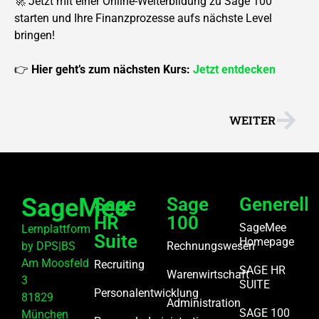
🚀 Jetzt mit einer Online-Weiterbildung zu Sage 100
starten und Ihre Finanzprozesse aufs nächste Level
bringen!
👉
Hier geht’s zum nächsten Kurs:
Jetzt entdecken
WEITER
SageMee
Sage
Sage
Generell
HR
100
SageMee
Lernplattform
Suite
Homepage
by DPS|BS
Rechnungswesen
Am Moosfeld
Recruiting
SAGE HR
Warenwirtschaft
3
SUITE
Personalentwicklung
81829
Administration
SAGE 100
München