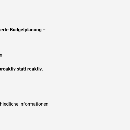
rierte Budgetplanung
–
en
proaktiv statt reaktiv
.
chiedliche Informationen.