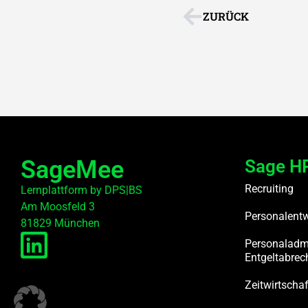
ZURÜCK
SageMee
Sage HR
Recruiting
Lernplattform by DPS|BS
Am Moosfeld 3
Personalent
81829 München
Personaladmi
Entgeltabre
Zeitwirtschaf