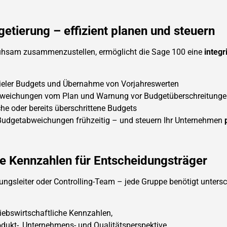
getierung – effizient planen und steuern
 mühsam zusammenzustellen, ermöglicht die Sage 100 eine
integ
vieler Budgets und Übernahme von Vorjahreswerten
Abweichungen vom Plan und Warnung vor Budgetüberschreitung
ische oder bereits überschrittene Budgets
Budgetabweichungen frühzeitig – und steuern Ihr Unternehmen
ge Kennzahlen für Entscheidungsträger
ungsleiter oder Controlling-Team – jede Gruppe benötigt unters
riebswirtschaftliche Kennzahlen,
dukt-, Unternehmens- und Qualitätsperspektive,