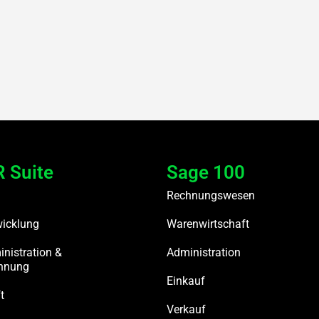
 Suite
Sage 100
Rechnungswesen
wicklung
Warenwirtschaft
nistration &
Administration
chnung
Einkauf
t
Verkauf