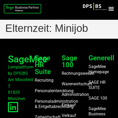
Elternzeit: Minijob
SageMee
Sage
Sage
Generell
HR
100
SageMee
Lernplattform
Suite
Homepage
by DPS|BS
Rechnungswesen
Am Moosfeld
Recruiting
SAGE HR
Warenwirtschaft
3
SUITE
Personalentwicklung
81829
Administration
SAGE 100
München
Personaladministration
Einkauf
& Entgeltabrechnung
SageMee
Business
Verkauf
Zeitwirtschaft