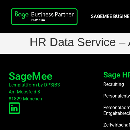
SAGEMEE BUSINE
HR Data Service –
SageMee
Sage HR
Recruiting
Lernplattform by DPS|BS
Am Moosfeld 3
Personalent
81829 München
Personaladmi
Entgeltabre
Zeitwirtschaf