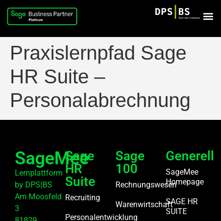
Praxislernpfad Sage
HR Suite –
Personalabrechnung
SageMee
Sage
Sage
Generell
HR
100
SageMee
Lernplattform
Suite
Homepage
by DPS|BS
Rechnungswesen
Am Moosfeld
Recruiting
SAGE HR
Warenwirtschaft
3
SUITE
Personalentwicklung
81829