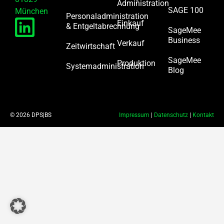
Administration
SAGE 100
München
Personaladministration
Einkauf
& Entgeltabrechnung
SageMee
Business
Verkauf
Zeitwirtschaft
SageMee
Produktion
Systemadministration
Blog
© 2026 DPS|BS
Impressum
|
Datenschutz
|
Kontakt