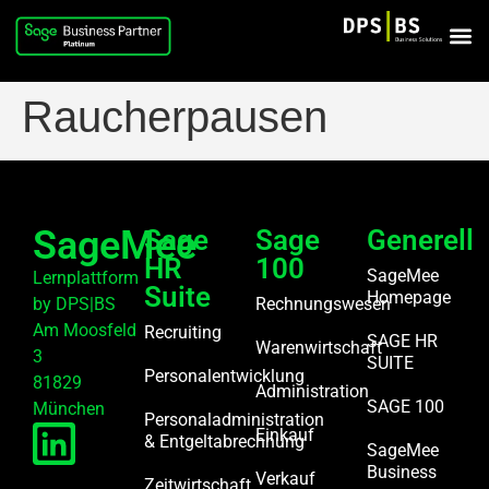
Raucherpausen
SageMee
Sage
Sage
Generell
HR
100
SageMee
Lernplattform
Suite
Homepage
by DPS|BS
Rechnungswesen
Am Moosfeld
Recruiting
SAGE HR
Warenwirtschaft
3
SUITE
Personalentwicklung
81829
Administration
SAGE 100
München
Personaladministration
Einkauf
& Entgeltabrechnung
SageMee
Business
Verkauf
Zeitwirtschaft