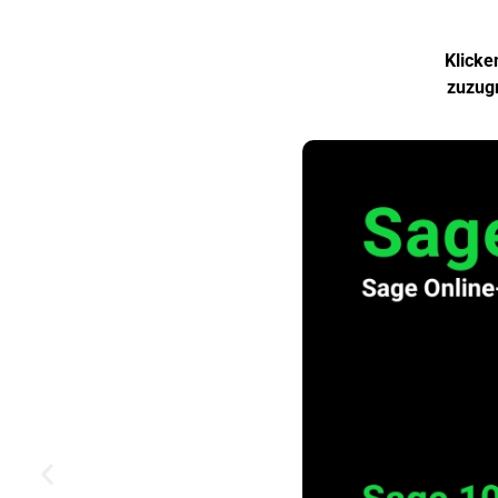
Klicke
zuzugr