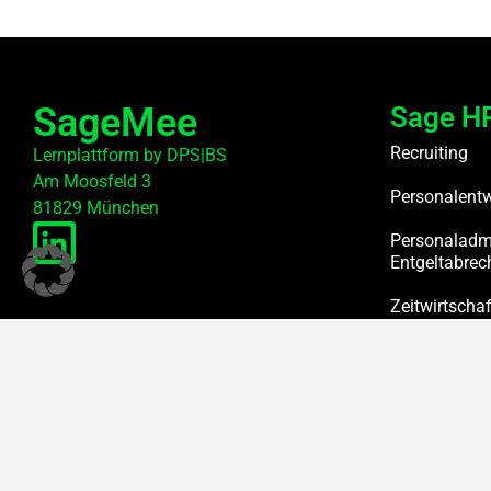
SageMee
Sage HR
Recruiting
Lernplattform by DPS|BS
Am Moosfeld 3
Personalent
81829 München
Personaladmi
Entgeltabre
Zeitwirtschaf
Systemadmin
© 2026 DPS|BS