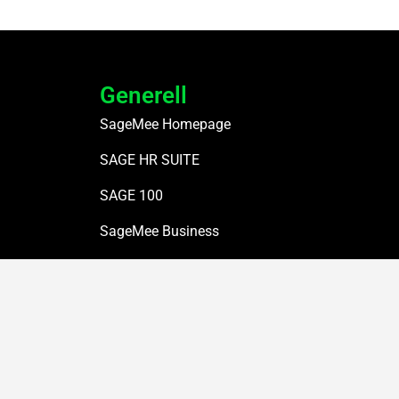
Generell
SageMee Homepage
SAGE HR SUITE
SAGE 100
SageMee Business
SageMee Blog
Impressum
|
Datenschutz
|
Kontakt