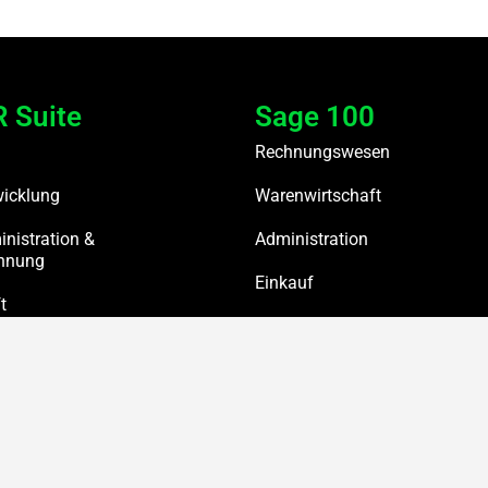
 Suite
Sage 100
Rechnungswesen
wicklung
Warenwirtschaft
nistration &
Administration
chnung
Einkauf
t
Verkauf
istration
Produktion