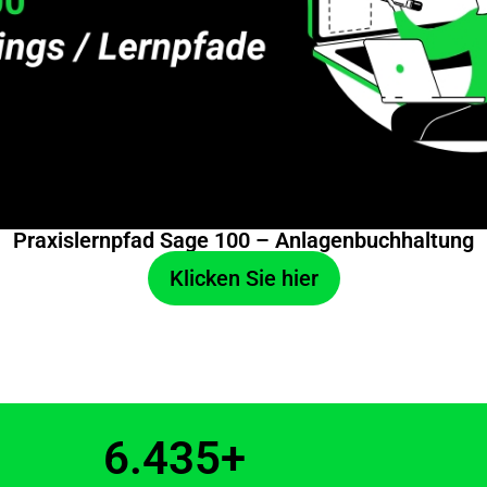
Praxislernpfad Sage 100 – Anlagenbuchhaltung
Klicken Sie hier
6.435
+