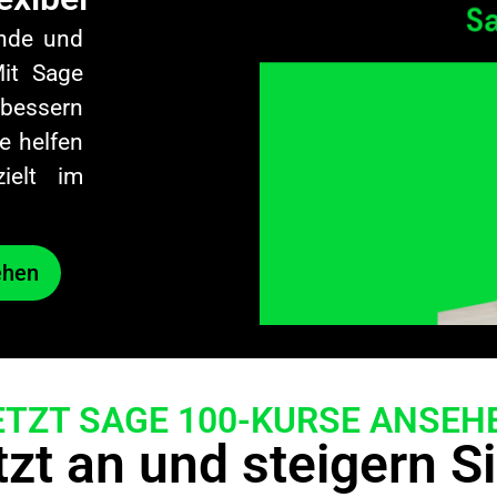
ände und
Mit Sage
rbessern
e helfen
ielt im
hen​
ETZT SAGE 100-KURSE ANSEH
zt an und steigern Si