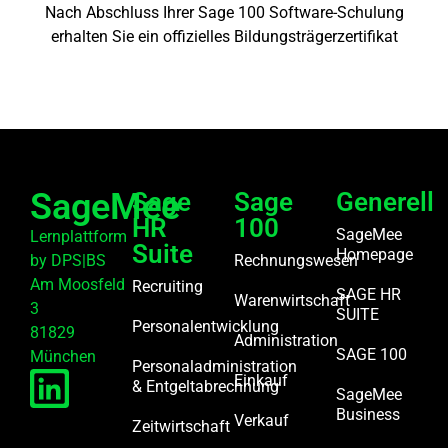
Nach Abschluss Ihrer Sage 100 Software-Schulung
erhalten Sie ein offizielles Bildungsträgerzertifikat
SageMee
Sage
Sage
Generell
HR
100
SageMee
Lernplattform
Suite
Homepage
by DPS|BS
Rechnungswesen
Am Moosfeld
Recruiting
SAGE HR
Warenwirtschaft
3
SUITE
Personalentwicklung
81829
Administration
SAGE 100
München
Personaladministration
Einkauf
& Entgeltabrechnung
SageMee
Business
Verkauf
Zeitwirtschaft