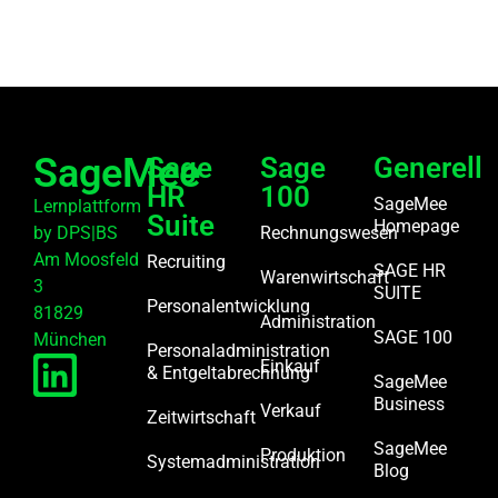
SageMee
Sage
Sage
Generell
HR
100
SageMee
Lernplattform
Suite
Homepage
by DPS|BS
Rechnungswesen
Am Moosfeld
Recruiting
SAGE HR
Warenwirtschaft
3
SUITE
Personalentwicklung
81829
Administration
SAGE 100
München
Personaladministration
Einkauf
& Entgeltabrechnung
SageMee
Business
Verkauf
Zeitwirtschaft
SageMee
Produktion
Systemadministration
Blog