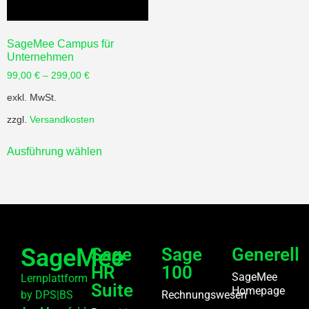
SageMee Campus für
Unternehmen
99,00
€
–
299,00
€
exkl. MwSt.
zzgl.
Versandkosten
Ausführung wählen
SageMee
Sage
Sage
Generell
HR
100
SageMee
Lernplattform
Suite
Homepage
by DPS|BS
Rechnungswesen