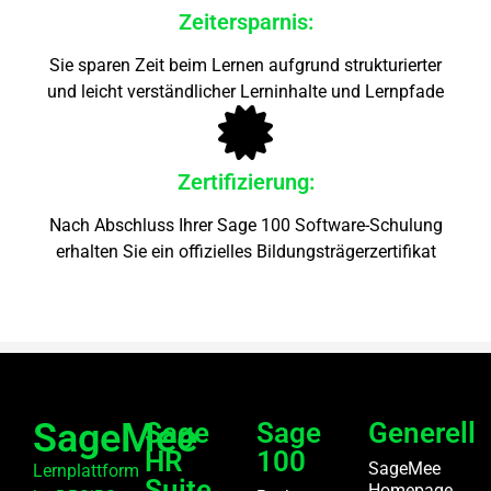
Zeitersparnis:
Sie sparen Zeit beim Lernen aufgrund strukturierter
und leicht verständlicher Lerninhalte und Lernpfade
Zertifizierung:
Nach Abschluss Ihrer Sage 100 Software-Schulung
erhalten Sie ein offizielles Bildungsträgerzertifikat
SageMee
Sage
Sage
Generell
HR
100
SageMee
Lernplattform
Suite
Homepage